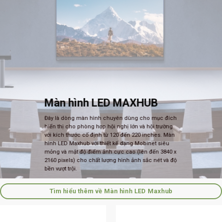
Màn hình LED MAXHUB
Đây là dòng màn hình chuyên dùng cho mục đích
hiển thị cho phòng họp hội nghị lớn và hội trường
với kích thước cố định từ 120 đến 220 inches. Màn
hình LED Maxhub với thiết kế dạng Mobinet siêu
mỏng và mật độ điểm ảnh cực cao (lên đến 3840 x
2160 pixels) cho chất lượng hình ảnh sắc nét và độ
bền vượt trội.
Tìm hiểu thêm về Màn hình LED Maxhub