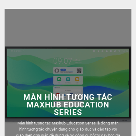
MÀN HÌNH TƯƠNG TÁC
MAXHUB EDUCATION
SERIES
Màn hình tương tác Maxhub Education Series là dòng màn
hình tương tác chuyên dụng cho giáo dục và đào tạo với
giao diện đơn giản dễ dùng và bộ công cụ hỗ trợ dạy học đa