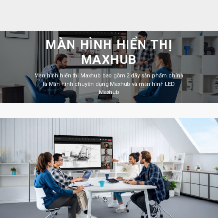
MÀN HÌNH HIỂN THỊ
MAXHUB
Màn hình hiển thị Maxhub bao gồm 2 dãy sản phẩm chính
là Màn hình chuyên dụng Maxhub và màn hình LED
Maxhub