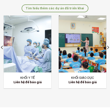
Tìm hiểu thêm các dự án đã triển khai
KHỐI DN SẢN XUẤT & CÁC
KHỐI DOANH NGHIỆP ĐỊA ỐC
LĨNH VỰC KHÁC
– THIẾT KẾ
Liên hệ để báo giá
Liên hệ để báo giá