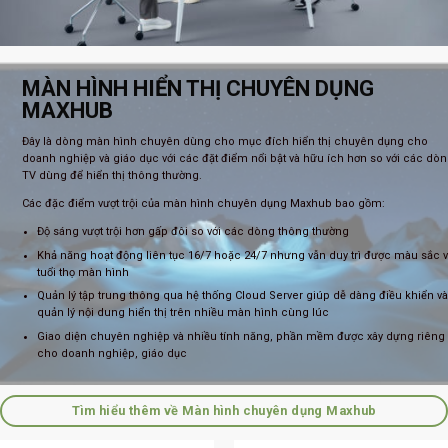
MÀN HÌNH HIỂN THỊ CHUYÊN DỤNG
MAXHUB
Đây là dòng màn hình chuyên dùng cho mục đích hiển thị chuyên dụng cho
doanh nghiệp và giáo dục với các đặt điểm nổi bật và hữu ích hơn so với các dò
TV dùng để hiển thị thông thường.
Các đặc điểm vượt trội của màn hình chuyên dụng Maxhub bao gồm:
Độ sáng vượt trội hơn gấp đôi so với các dòng thông thường
Khả năng hoạt động liên tục 16/7 hoặc 24/7 nhưng vẫn duy trì được màu sắc 
tuổi thọ màn hình
Quản lý tập trung thông qua hệ thống Cloud Server giúp dễ dàng điều khiển và
quản lý nội dung hiển thị trên nhiều màn hình cùng lúc
Giao diện chuyên nghiệp và nhiều tính năng, phần mềm được xây dựng riêng
cho doanh nghiệp, giáo dục
Tìm hiểu thêm về Màn hình chuyên dụng Maxhub