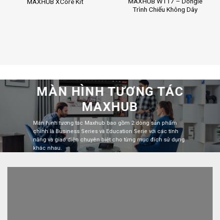
MAXHUB WT17 – Dongle
MAXHUB XCore Kit
Trình Chiếu Không Dây
MÀN HÌNH TƯƠNG TÁC
MAXHUB
Màn hình tương tác Maxhub bao gồm 2 dòng sản phẩm
chính là Business Series và Education Serie với các tính
năng và giao diện chuyên biệt cho từng mục đích sử dụng
khác nhau.