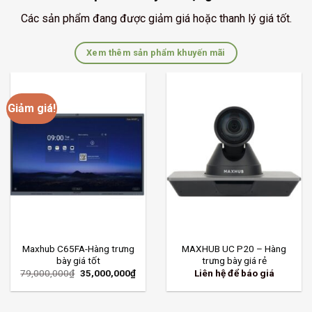
Các sản phẩm đang được giảm giá hoặc thanh lý giá tốt.
Xem thêm sản phẩm khuyến mãi
Giảm giá!
Maxhub C65FA-Hàng trưng
MAXHUB UC P20 – Hàng
bày giá tốt
trưng bày giá rẻ
Giá
Giá
79,000,000
₫
35,000,000
₫
Liên hệ để báo giá
gốc
hiện
là:
tại
79,000,000₫.
là:
35,000,000₫.