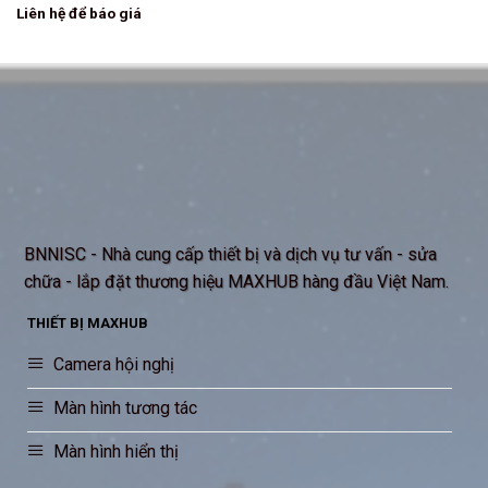
Liên hệ để báo giá
BNNISC - Nhà cung cấp thiết bị và dịch vụ tư vấn - sửa
chữa - lắp đặt thương hiệu MAXHUB hàng đầu Việt Nam.
THIẾT BỊ MAXHUB
Camera hội nghị
Màn hình tương tác
Màn hình hiển thị