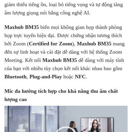
giảm thiểu tiếng ồn, loại bỏ tiếng vọng và tự động tăng
âm lượng giọng nói bằng công nghệ AI.
Maxhub BM35
biến mọi không gian họp thành phòng
họp trực tuyến hiện đại. Được chứng nhận tương thích
bởi Zoom (
Certified for Zoom
),
Maxhub
BM35
mang
đến sự linh hoạt và cài đặt dễ dàng với hệ thống Zoom
Meeting. Kết nối
Maxhub
BM35
dễ dàng với máy tính
của bạn với nhiều tùy chọn kết nối khác nhau bao gồm
Bluetooth
,
Plug-and-Play
hoặc
NFC
.
Mic đa hướng tích hợp cho khả năng thu âm chất
lượng cao
Trình
chơi
Video