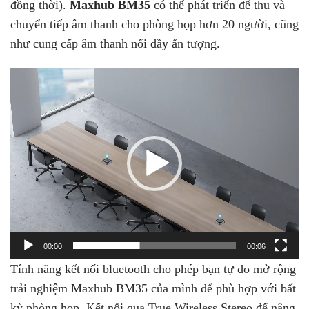
đồng thời).
Maxhub BM35
có thể phát triển để thu và
chuyển tiếp âm thanh cho phòng họp hơn 20 người, cũng
như cung cấp âm thanh nổi đầy ấn tượng.
Trình
chơi
Video
00:00
00:06
Tính năng kết nối bluetooth cho phép bạn tự do mở rộng
trải nghiệm Maxhub BM35 của mình để phù hợp với bất
kỳ phòng họp. Kết nối qua True Wireless Stereo để nâng