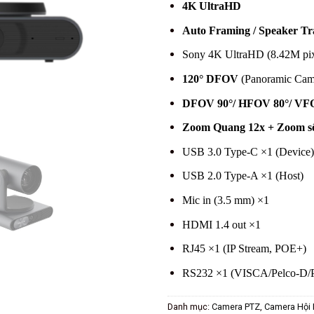
4K UltraHD
Auto Framing / Speaker Tra
Sony 4K UltraHD (8.42M pix
120° DFOV
(Panoramic Cam
DFOV 90°/ HFOV 80°/ VFO
Zoom Quang 12x + Zoom s
USB 3.0 Type-C ×1 (Device)
USB 2.0 Type-A ×1 (Host)
Mic in (3.5 mm) ×1
HDMI 1.4 out ×1
RJ45 ×1 (IP Stream, POE+)
RS232 ×1 (VISCA/Pelco-D/Pe
Danh mục:
Camera PTZ
,
Camera Hội 