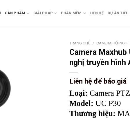
Ủ
SẢN PHẨM
GIẢI PHÁP
PHẦN MỀM
LIÊN HỆ
DỰ ÁN TIÊU
TRANG CHỦ
/
CAMERA HỘI NGHỊ
Camera Maxhub 
nghị truyền hình 
Liên hệ để báo giá
Loại:
Camera PT
Model:
UC P30
Thương hiệu:
MA