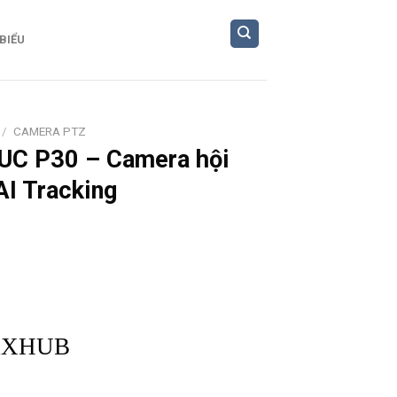
 BIỂU
/
CAMERA PTZ
UC P30 – Camera hội
AI Tracking
Z
XHUB