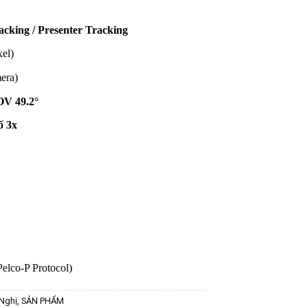
cking / Presenter Tracking
el)
era)
V 49.2°
ố 3x
lco-P Protocol)
Nghị
,
SẢN PHẨM