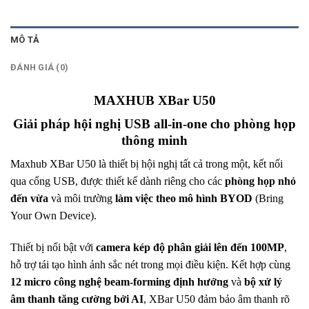
MÔ TẢ
ĐÁNH GIÁ (0)
MAXHUB XBar U50
Giải pháp hội nghị USB all-in-one cho phòng họp
thông minh
Maxhub XBar U50 là thiết bị hội nghị tất cả trong một, kết nối
qua cổng USB, được thiết kế dành riêng cho các
phòng họp nhỏ
đến vừa
và môi trường
làm việc theo mô hình BYOD
(Bring
Your Own Device).
Thiết bị nổi bật với
camera kép độ phân giải lên đến 100MP
,
hỗ trợ tái tạo hình ảnh sắc nét trong mọi điều kiện. Kết hợp cùng
12 micro công nghệ beam-forming định hướng
và
bộ xử lý
âm thanh tăng cường bởi AI
, XBar U50 đảm bảo âm thanh rõ