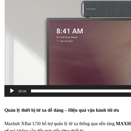
00:00
Quản lý thiết bị từ xa dễ dàng – Hiệu quả vận hành tối ưu
Maxhub XBar U50 hỗ trợ quản lý từ xa thông qua nền tảng
MAXHU
cố
mà không cần đến trực tiếp từng thiết bị.