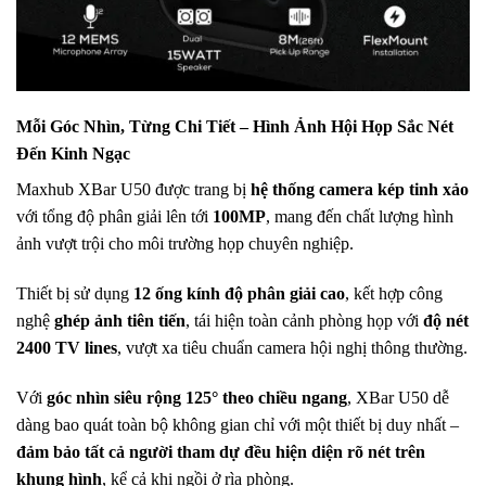
Mỗi Góc Nhìn, Từng Chi Tiết – Hình Ảnh Hội Họp Sắc Nét
Đến Kinh Ngạc
Maxhub XBar U50 được trang bị
hệ thống camera kép tinh xảo
với tổng độ phân giải lên tới
100MP
, mang đến chất lượng hình
ảnh vượt trội cho môi trường họp chuyên nghiệp.
Thiết bị sử dụng
12 ống kính độ phân giải cao
, kết hợp công
nghệ
ghép ảnh tiên tiến
, tái hiện toàn cảnh phòng họp với
độ nét
2400 TV lines
, vượt xa tiêu chuẩn camera hội nghị thông thường.
Với
góc nhìn siêu rộng 125° theo chiều ngang
, XBar U50 dễ
dàng bao quát toàn bộ không gian chỉ với một thiết bị duy nhất –
đảm bảo tất cả người tham dự đều hiện diện rõ nét trên
khung hình
, kể cả khi ngồi ở rìa phòng.