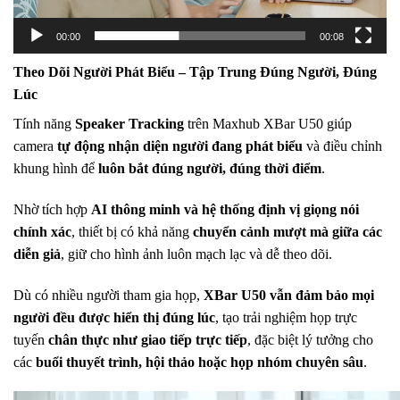
00:00
00:08
Theo Dõi Người Phát Biểu – Tập Trung Đúng Người, Đúng
Lúc
Tính năng
Speaker Tracking
trên Maxhub XBar U50 giúp
camera
tự động nhận diện người đang phát biểu
và điều chỉnh
khung hình để
luôn bắt đúng người, đúng thời điểm
.
Nhờ tích hợp
AI thông minh và hệ thống định vị giọng nói
chính xác
, thiết bị có khả năng
chuyển cảnh mượt mà giữa các
diễn giả
, giữ cho hình ảnh luôn mạch lạc và dễ theo dõi.
Dù có nhiều người tham gia họp,
XBar U50 vẫn đảm bảo mọi
người đều được hiển thị đúng lúc
, tạo trải nghiệm họp trực
tuyến
chân thực như giao tiếp trực tiếp
, đặc biệt lý tưởng cho
các
buổi thuyết trình, hội thảo hoặc họp nhóm chuyên sâu
.