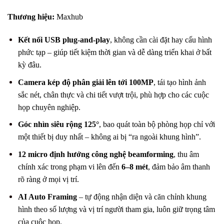
Thương hiệu:
Maxhub
Kết nối USB plug-and-play
, không cần cài đặt hay cấu hình
phức tạp – giúp tiết kiệm thời gian và dễ dàng triển khai ở bất
kỳ đâu.
Camera kép độ phân giải lên tới 100MP
, tái tạo hình ảnh
sắc nét, chân thực và chi tiết vượt trội, phù hợp cho các cuộc
họp chuyên nghiệp.
Góc nhìn siêu rộng 125°
, bao quát toàn bộ phòng họp chỉ với
một thiết bị duy nhất – không ai bị “ra ngoài khung hình”.
12 micro định hướng công nghệ beamforming
, thu âm
chính xác trong phạm vi lên đến
6–8 mét
, đảm bảo âm thanh
rõ ràng ở mọi vị trí.
AI Auto Framing
– tự động nhận diện và căn chỉnh khung
hình theo số lượng và vị trí người tham gia, luôn giữ trọng tâm
của cuộc họp.