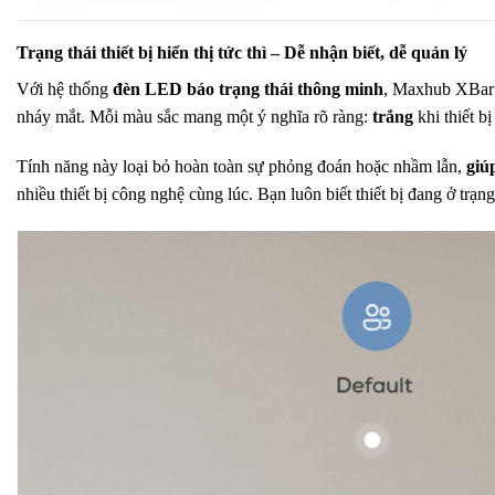
Trạng thái thiết bị hiển thị tức thì – Dễ nhận biết, dễ quản lý
Với hệ thống
đèn LED báo trạng thái thông minh
, Maxhub XBar
nháy mắt. Mỗi màu sắc mang một ý nghĩa rõ ràng:
trắng
khi thiết b
Tính năng này loại bỏ hoàn toàn sự phỏng đoán hoặc nhầm lẫn,
giú
nhiều thiết bị công nghệ cùng lúc. Bạn luôn biết thiết bị đang ở trạn
Trình
chơi
Video