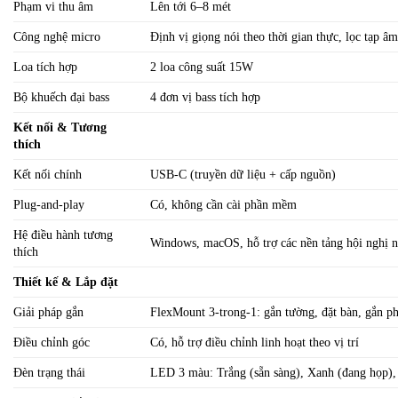
Phạm vi thu âm
Lên tới 6–8 mét
Công nghệ micro
Định vị giọng nói theo thời gian thực, lọc tạp â
Loa tích hợp
2 loa công suất 15W
Bộ khuếch đại bass
4 đơn vị bass tích hợp
Kết nối & Tương
thích
Kết nối chính
USB-C (truyền dữ liệu + cấp nguồn)
Plug-and-play
Có, không cần cài phần mềm
Hệ điều hành tương
Windows, macOS, hỗ trợ các nền tảng hội nghị 
thích
Thiết kế & Lắp đặt
Giải pháp gắn
FlexMount 3-trong-1: gắn tường, đặt bàn, gắn ph
Điều chỉnh góc
Có, hỗ trợ điều chỉnh linh hoạt theo vị trí
Đèn trạng thái
LED 3 màu: Trắng (sẵn sàng), Xanh (đang họp), 