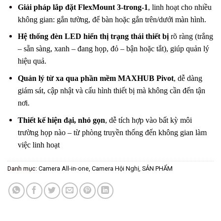
Giải pháp lắp đặt FlexMount 3-trong-1
, linh hoạt cho nhiều
không gian: gắn tường, để bàn hoặc gắn trên/dưới màn hình.
Hệ thống đèn LED hiển thị trạng thái thiết bị
rõ ràng (trắng
– sẵn sàng, xanh – đang họp, đỏ – bận hoặc tắt), giúp quản lý
hiệu quả.
Quản lý từ xa qua phần mềm MAXHUB Pivot
, dễ dàng
giám sát, cập nhật và cấu hình thiết bị mà không cần đến tận
nơi.
Thiết kế hiện đại, nhỏ gọn
, dễ tích hợp vào bất kỳ môi
trường họp nào – từ phòng truyền thống đến không gian làm
việc linh hoạt
Danh mục:
Camera All-in-one
,
Camera Hội Nghị
,
SẢN PHẨM