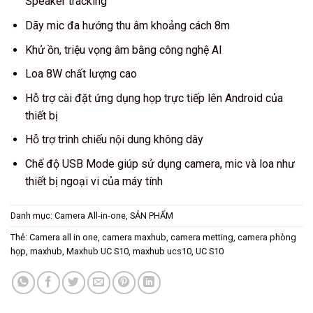
Speaker tracking
Dãy mic đa hướng thu âm khoảng cách 8m
Khử ồn, triệu vọng âm bằng công nghệ AI
Loa 8W chất lượng cao
Hỗ trợ cài đặt ứng dụng họp trực tiếp lên Android của
thiết bị
Hỗ trợ trình chiếu nội dung không dây
Chế độ USB Mode giúp sử dụng camera, mic và loa như
thiết bị ngoại vi của máy tính
Danh mục:
Camera All-in-one
,
SẢN PHẨM
Thẻ:
Camera all in one
,
camera maxhub
,
camera metting
,
camera phòng
họp
,
maxhub
,
Maxhub UC S10
,
maxhub ucs10
,
UC S10