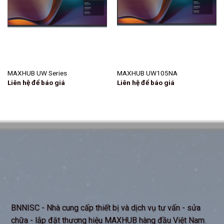
MAXHUB UW Series
MAXHUB UW105NA
Liên hệ để báo giá
Liên hệ để báo giá
BNNISC - Nhà cung cấp thiết bị và dịch vụ tư vấn - sửa
chữa - lắp đặt thương hiệu MAXHUB hàng đầu Việt Nam.