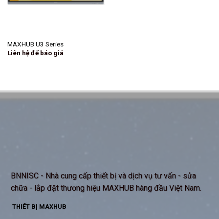
MAXHUB U3 Series
Liên hệ để báo giá
BNNISC - Nhà cung cấp thiết bị và dịch vụ tư vấn - sửa
chữa - lắp đặt thương hiệu MAXHUB hàng đầu Việt Nam.
THIẾT BỊ MAXHUB