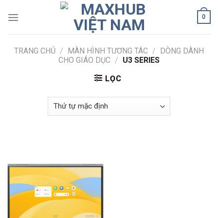
Skip
0
to
content
TRANG CHỦ
/
MÀN HÌNH TƯƠNG TÁC
/
DÒNG DÀNH
CHO GIÁO DỤC
/
U3 SERIES
LỌC