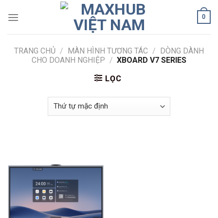
Skip
0
to
content
TRANG CHỦ
/
MÀN HÌNH TƯƠNG TÁC
/
DÒNG DÀNH
CHO DOANH NGHIỆP
/
XBOARD V7 SERIES
LỌC