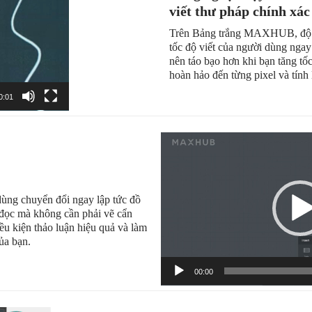
viết thư pháp chính xác
Trên Bảng trắng MAXHUB, độ dà
tốc độ viết của người dùng ngay
nên táo bạo hơn khi bạn tăng tốc
hoàn hảo đến từng pixel và tính 
0:01
Trình
chơi
Video
ùng chuyển đổi ngay lập tức đồ
 đọc mà không cần phải vẽ cẩn
ều kiện thảo luận hiệu quả và làm
ủa bạn.
00:00