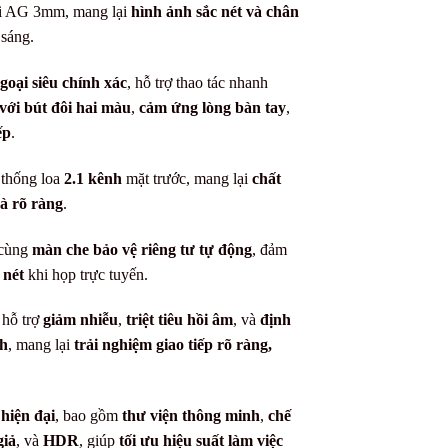
ói AG 3mm, mang lại
hình ảnh sắc nét và chân
 sáng.
oại siêu chính xác
, hỗ trợ thao tác nhanh
 với bút đôi hai màu
,
cảm ứng lòng bàn tay
,
ếp
.
 thống loa
2.1 kênh
mặt trước, mang lại
chất
à rõ ràng
.
 cùng
màn che bảo vệ riêng tư tự động
, đảm
 nét
khi họp trực tuyến.
 hỗ trợ
giảm nhiễu
,
triệt tiêu hồi âm
, và
định
h
, mang lại
trải nghiệm giao tiếp rõ ràng,
hiện đại
, bao gồm
thư viện thông minh
,
chế
giả
, và
HDR
, giúp
tối ưu hiệu suất làm việc