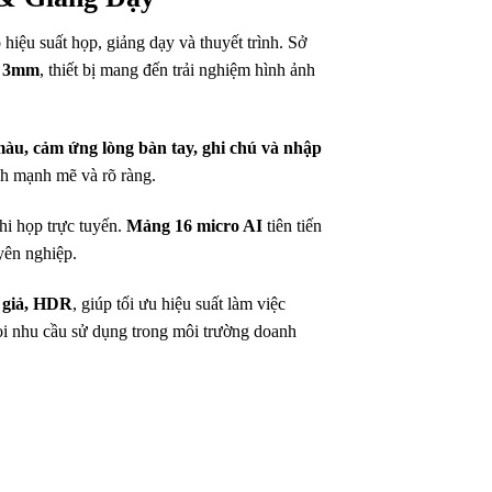
hiệu suất họp, giảng dạy và thuyết trình. Sở
G 3mm
, thiết bị mang đến trải nghiệm hình ảnh
i màu, cảm ứng lòng bàn tay, ghi chú và nhập
nh mạnh mẽ và rõ ràng.
hi họp trực tuyến.
Mảng 16 micro AI
tiên tiến
uyên nghiệp.
n giả, HDR
, giúp tối ưu hiệu suất làm việc
 mọi nhu cầu sử dụng trong môi trường doanh