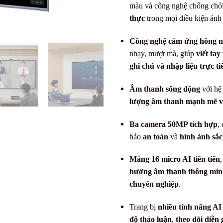
màu và công nghệ chống ch
thực
trong mọi điều kiện ánh
Công nghệ cảm ứng hồng ng
nhạy, mượt mà, giúp
viết tay
ghi chú và nhập liệu trực ti
Âm thanh sống động
với hệ
lượng âm thanh mạnh mẽ v
Ba camera 50MP tích hợp
,
bảo
an toàn
và
hình ảnh sắc
Mảng 16 micro AI tiên tiến
,
hướng âm thanh thông min
chuyên nghiệp
.
Trang bị
nhiều tính năng AI 
độ thảo luận
,
theo dõi diễn 