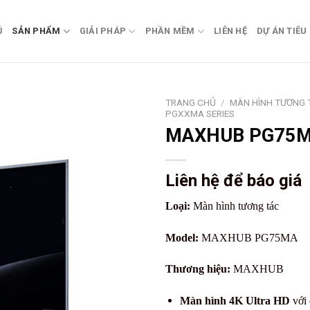
Ủ
SẢN PHẨM
GIẢI PHÁP
PHẦN MỀM
LIÊN HỆ
DỰ ÁN TIÊU
TRANG CHỦ
/
MÀN HÌNH TƯƠNG 
PGXXMA SERIES
MAXHUB PG75
Liên hệ để báo giá
Loại:
Màn hình tương tác
Model:
MAXHUB PG75MA
Thương hiệu:
MAXHUB
Màn hình 4K Ultra HD
với 