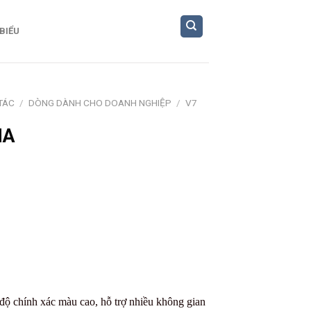
 BIỂU
TÁC
/
DÒNG DÀNH CHO DOANH NGHIỆP
/
V7
MA
độ chính xác màu cao, hỗ trợ nhiều không gian