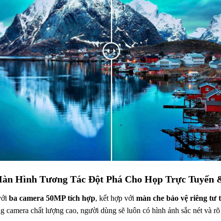
n Hình Tương Tác Đột Phá Cho Họp Trực Tuyến 
với
ba camera 50MP tích hợp
, kết hợp với
màn che bảo vệ riêng tư 
g camera chất lượng cao, người dùng sẽ luôn có hình ảnh sắc nét và r