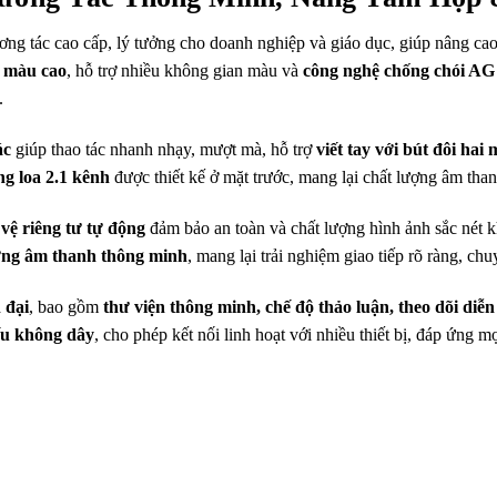
ơng tác cao cấp, lý tưởng cho doanh nghiệp và giáo dục, giúp nâng cao 
c màu cao
, hỗ trợ nhiều không gian màu và
công nghệ chống chói A
.
ác
giúp thao tác nhanh nhạy, mượt mà, hỗ trợ
viết tay với bút đôi ha
ng loa 2.1 kênh
được thiết kế ở mặt trước, mang lại chất lượng âm tha
vệ riêng tư tự động
đảm bảo an toàn và chất lượng hình ảnh sắc nét k
hướng âm thanh thông minh
, mang lại trải nghiệm giao tiếp rõ ràng, ch
 đại
, bao gồm
thư viện thông minh, chế độ thảo luận, theo dõi diễ
ếu không dây
, cho phép kết nối linh hoạt với nhiều thiết bị, đáp ứng