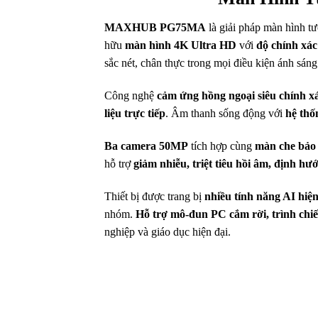
MAXHUB PG75MA
là giải pháp màn hình tư
hữu
màn hình 4K Ultra HD
với
độ chính xá
sắc nét, chân thực trong mọi điều kiện ánh sáng
Công nghệ
cảm ứng hồng ngoại siêu chính x
liệu trực tiếp
. Âm thanh sống động với
hệ thố
Ba camera 50MP
tích hợp cùng
màn che bảo 
hỗ trợ
giảm nhiễu, triệt tiêu hồi âm, định 
Thiết bị được trang bị
nhiều tính năng AI hiện
nhóm.
Hỗ trợ mô-đun PC cắm rời, trình chi
nghiệp và giáo dục hiện đại.