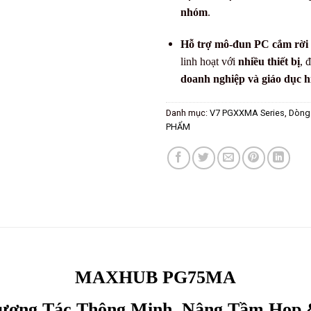
nhóm
.
Hỗ trợ mô-đun PC cắm rời
linh hoạt với
nhiều thiết bị
, 
doanh nghiệp và giáo dục h
Danh mục:
V7 PGXXMA Series
,
Dòng
PHẨM
MAXHUB PG75MA
ương Tác Thông Minh, Nâng Tầm Họp 